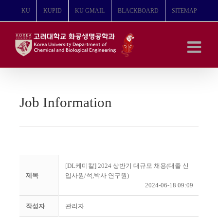
콘
KU
KUPID
KU GMAIL
BLACKBOARD
SITEMAP
텐
츠
로
건
너
뛰
기
Job Information
[DL케미칼] 2024 상반기 대규모 채용(대졸 신
제목
입사원/석,박사 연구원)
2024-06-18 09:09
작성자
관리자