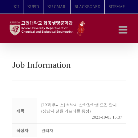
콘
KU
KUPID
KU GMAIL
BLACKBOARD
SITEMAP
텐
츠
로
건
너
뛰
기
Job Information
[LX하우시스] 석박사 산학장학생 모집 안내
제목
(상담자 전원 기프티콘 증정)
2023-10-05 15:37
작성자
관리자