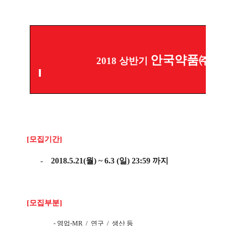
안국약품㈜
2018
상반기
신
[
모집기간
]
-
2018.5.21(
월
) ~ 6.3 (
일
) 23:59
까지
[
모집부분
]
-
영업
-MR /
연구
/
생산 등