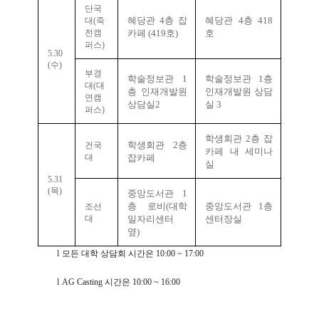
단국
혜당관
4
층 잡
혜당관
4
층
418
대
(
죽
전캠
카페
(419
호
)
호
퍼스
)
5.30
(
수
)
부경
학술정보관
1
학술정보관
1
층
대
(
대
층 인재개발원
인재개발원 상담
연캠
상담실
2
실
3
퍼스
)
학생회관
2
층 잡
학생회관
2
층
건국
카페 내 세미나
대
잡카페
실
5.31
(
목
)
중앙도서관
1
층 로비
(
대학
중앙도서관
1
층
조선
대
일자리센터
센터장실
옆
)
l
모든 대학 상담회 시간은
10:00 ~ 17:00
l
AG Casting
시간은
10:00 ~ 16:00