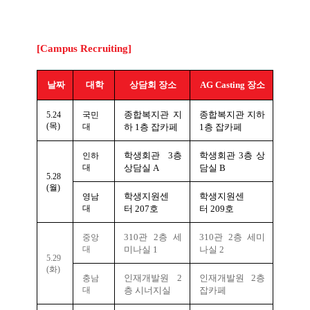
[Campus Recruiting]
날짜
대학
상담회 장소
AG Casting
장소
종합복지관 지
종합복지관 지하
5.24
국민
(
목
)
대
하
1
층 잡카페
1
층 잡카페
학생회관
3
층
학생회관
3
층 상
인하
대
상담실
A
담실
B
5.28
(
월
)
학생지원센
학생지원센
영남
대
터
207
호
터
209
호
310
관
2
층 세
310
관
2
층 세미
중앙
대
미나실
1
나실
2
5.29
(
화
)
인재개발원
2
인재개발원
2
층
충남
대
층 시너지실
잡카페