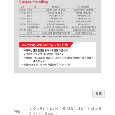
목록
[이수그룹] 2018 이수그룹 채용연계형 인턴십 채용
이전
공고 (~6/7[목]까지)