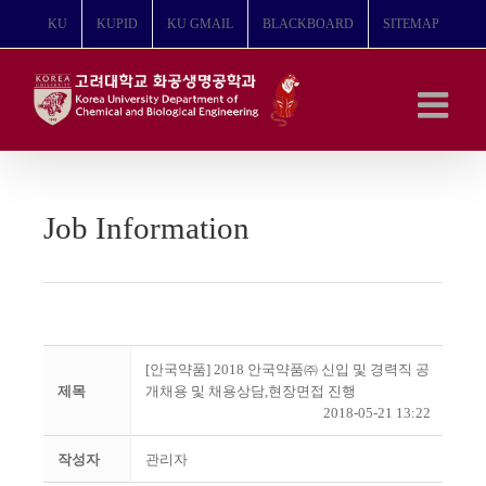
콘
KU
KUPID
KU GMAIL
BLACKBOARD
SITEMAP
텐
츠
로
건
너
뛰
기
Job Information
[안국약품] 2018 안국약품㈜ 신입 및 경력직 공
제목
개채용 및 채용상담,현장면접 진행
2018-05-21 13:22
작성자
관리자