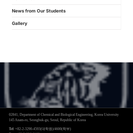
News from Our Students
Gallery
02841, Department of Chemical and Biological Engineering, Korea University
145 Anam-ro, Seongbuk-gu, Seoul, Republic of Korea
Tel
: +82-2-3290-4593(대학원)/4600(학부)