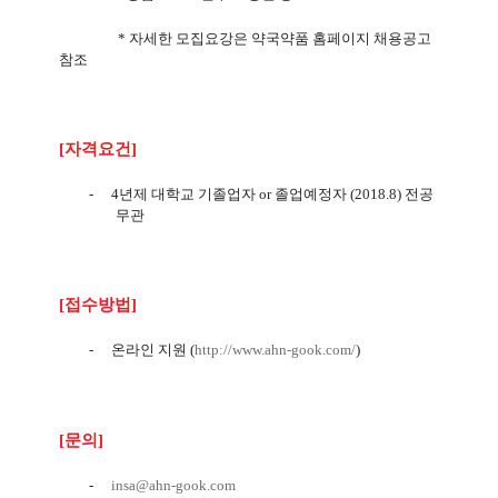
*
자세한 모집요강은 약국약품 홈페이지 채용공고
참조
[
자격요건
]
-
4
년제 대학교 기졸업자
or
졸업예정자
(2018.8)
전공
무관
[
접수방법
]
-
온라인 지원
(
http://www.ahn-gook.com/
)
[
문의
]
-
insa@ahn-gook.com