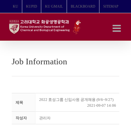
콘
KU
KUPID
KU GMAIL
BLACKBOARD
SITEMAP
텐
츠
로
건
너
뛰
기
Job Information
2022 효성그룹 신입사원 공개채용 (9/6~9/27)
제목
2021-09-07 14:06
작성자
관리자