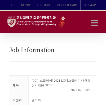
콘
KU
KUPID
KU GMAIL
BLACKBOARD
SITEMAP
텐
츠
로
건
너
뛰
기
Job Information
[LG디스플레이] 2021 LG디스플레이 대규모
제목
상시채용 OPEN
2021-07-13 09:51
작성자
관리자