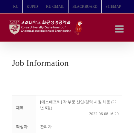
콘
KU
KUPID
KU GMAIL
BLACKBOARD
SITEMAP
텐
츠
로
건
너
뛰
기
Job Information
[에스에프씨] 각 부문 신입/경력 사원 채용 (22
제목
년 6월)
2022-06-08 16:29
작성자
관리자