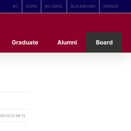
KU
KUPID
KU GMAIL
BLACKBOARD
SITEMAP
Graduate
Alumni
Board
20-12-21 09:31