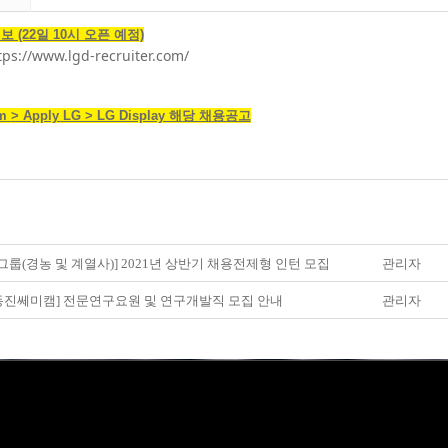
 (22일 10시 오픈 예정)
tps://www.lgd-recruiter.
com/
om
> Apply LG > LG Display 해당 채용공고
그룹(경농 및 계열사)] 2021년 상반기 채용전제형 인턴 모집
관리자
)동진쎄미캠] 전문연구요원 및 연구개발직 모집 안내
관리자