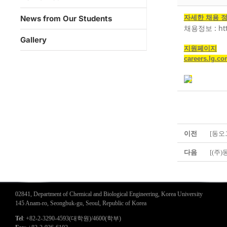
자세한 채용 정보
News from Our Students
채용정보 :
ht
Gallery
지원페이지
careers.lg.c
이전
[동오
다음
[(주
02841, Department of Chemical and Biological Engineering, Korea University
145 Anam-ro, Seongbuk-gu, Seoul, Republic of Korea
Tel
: +82-2-3290-4593(대학원)/4600(학부)