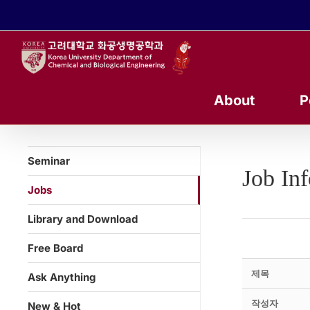
콘
텐
츠
로
건
너
About
P
뛰
기
Seminar
Job In
Jobs
Library and Download
Free Board
제목
Ask Anything
작성자
New & Hot