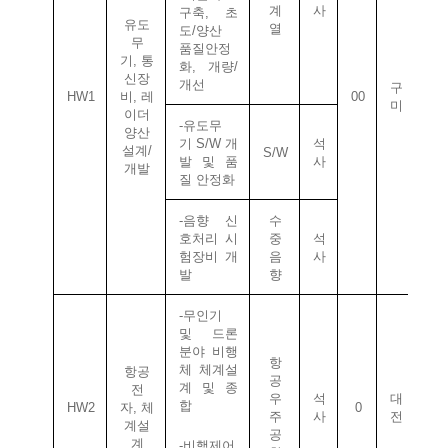
계
사
구축
,
초
유도
열
도
/
양산
무
품질안정
기
,
통
화
,
개량
/
신장
개선
구
HW1
비
,
레
00
미
이더
-
유도무
양산
기
S/W
개
석
설계
/
S/W
발
및
품
사
개발
질
안정화
-
음향
신
수
호처리
시
중
석
험장비
개
음
사
발
향
-
무인기
및
드론
분야
비행
항
체
체계설
항공
공
계
및
종
전
우
석
대
합
HW2
자
,
체
0
주
사
전
계설
공
계
-
비행제어