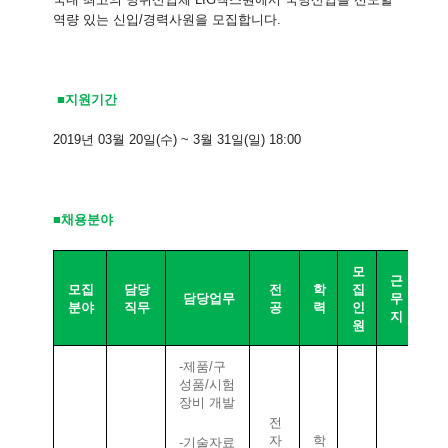
역량 있는 신입
/
경력사원을 모집합니다
.
■
지원기간
2019
년
03
월
20
일
(
수
) ~ 3
월
31
일
(
일
) 18:00
■채용분야
모
근
모집
담당
전
학
집
담당업무
무
분야
직무
공
력
인
지
원
-
제품
/
구
성품
/
시험
장비
개발
전
자
학
-
기술자료