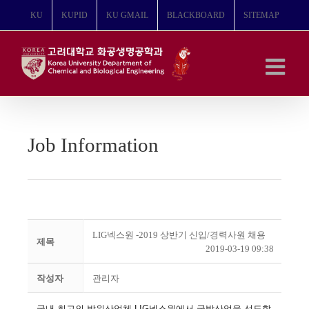
콘
KU
KUPID
KU GMAIL
BLACKBOARD
SITEMAP
텐
츠
로
건
너
뛰
기
Job Information
LIG넥스원 -2019 상반기 신입/경력사원 채용
제목
2019-03-19 09:38
작성자
관리자
국내 최고의 방위산업체
LIG
넥스원에서 국방산업을 선도할