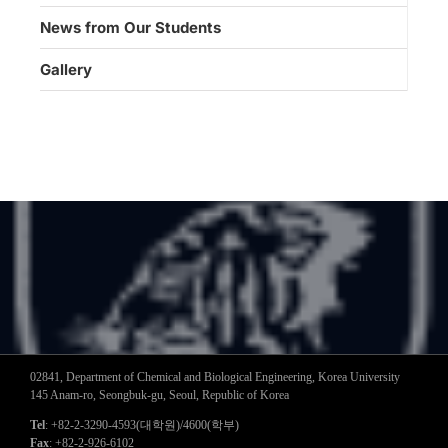
News from Our Students
Gallery
02841, Department of Chemical and Biological Engineering, Korea University
145 Anam-ro, Seongbuk-gu, Seoul, Republic of Korea
Tel
: +82-2-3290-4593(대학원)/4600(학부)
Fax
: +82-2-926-6102