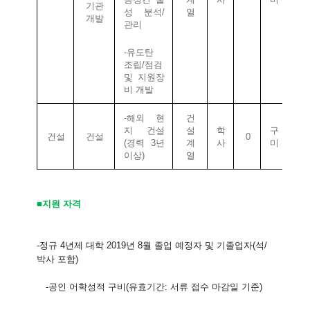
기관
성
분석
/
열
개발
관리
-
유도탄
조립
/
점검
및
지원장
비
개발
-
해외
현
건
지
건설
설
학
구
건설
건설
0
(
경력
3
년
계
사
미
이상
)
열
■지원 자격
-
정규
4
년제 대학
2019
년
8
월 졸업 예정자 및 기졸업자
(
석
/
박사 포함
)
-
공인 어학성적 구비
(
유효기간
:
서류 접수 마감일 기준
)