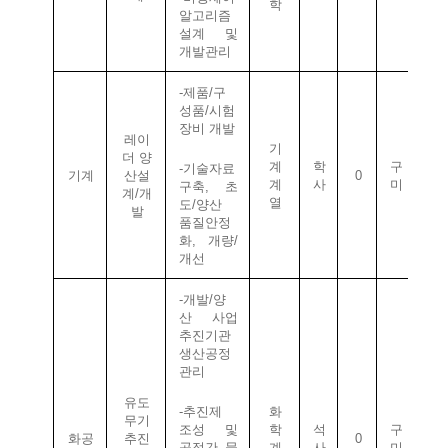
학
알고리즘
설계
및
개발관리
-
제품
/
구
성품
/
시험
장비
개발
레이
기
더
양
계
학
구
-
기술자료
기계
산설
0
계
사
미
구축
,
초
계
/
개
열
도
/
양산
발
품질안정
화
,
개량
/
개선
-
개발
/
양
산
사업
추진기관
생산공정
관리
유도
-
추진제
화
무기
조성
및
학
석
구
화공
추진
0
공정간
물
계
사
미