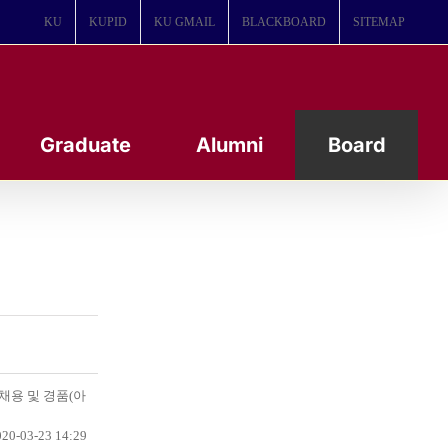
KU
KUPID
KU GMAIL
BLACKBOARD
SITEMAP
Graduate
Alumni
Board
채용 및 경품(아
20-03-23 14:29