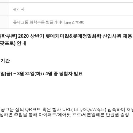
관리자
롯데그룹 화학부문 웹플라이어.jpg
(2.78MB)
학부문] 2020 상반기 롯데케미칼&롯데정밀화학 신입사원 채용 
팟프로) 안내
기간
6일(금) ~ 3월 31일(화) / 4월 중 당첨자 발표
 공고문 상의 QR코드 혹은 행사 URL(
bit.ly/2QqW3p5
) 접속하여 채
작성하면 추첨을 통해 아이패드/에어팟 프로/세븐일레븐 만원권 증정