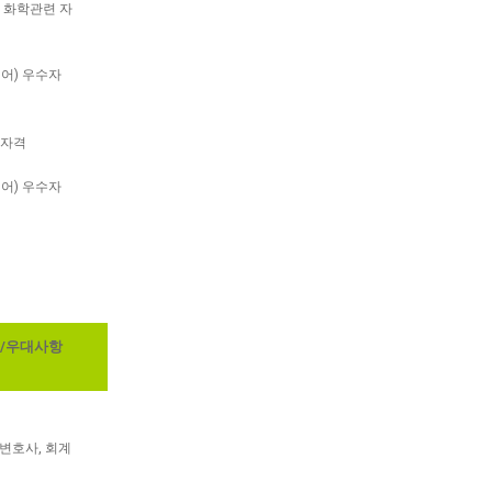
,
화학관련 자
전남
영어) 우수자
 자격
전남
영어) 우수자
/우대사항
지역
 변호사, 회계
서울