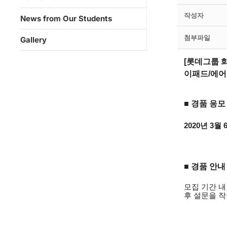
작성자
News from Our Students
첨부파일
Gallery
[
롯데그룹 화
이패드/에어
■ 경품 응모
2020년 3월 
■
경품 안내
모집 기간 내
후 설문을 