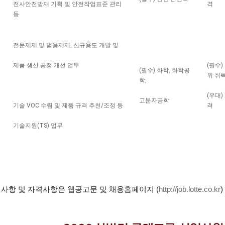
전사안전방재 기획 및 안전작업표준 관리
격
등
전문제제 및 범용제제, 신규용도 개발 및
제품 생산 공정 개선 업무
(필수)
(필수) 화학, 화학공
위 취
학,
(우대)
고분자공학
기술 VOC 수렴 및 제품 규격 추천/조정 등
격
기술지원(TS) 업무
무 사항 및 자격사항은 웹공고문 및 채용홈페이지
(
http://job.lotte.co.kr
)