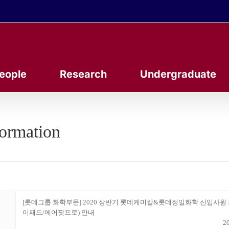
eople
Research
Undergraduate
formation
[롯데그룹 화학부문] 2020 상반기 롯데케미칼&롯데정밀화학 신입사원 
이패드/에어팟프로) 안내
20