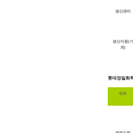
생산관리
생산지원(
계)
롯데정밀화
직무
경영지원