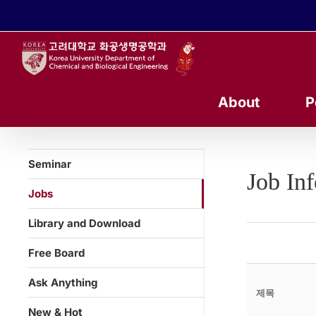
콘
텐
츠
로
건
너
About
P
뛰
기
Seminar
Job In
Jobs
Library and Download
Free Board
Ask Anything
제목
New & Hot