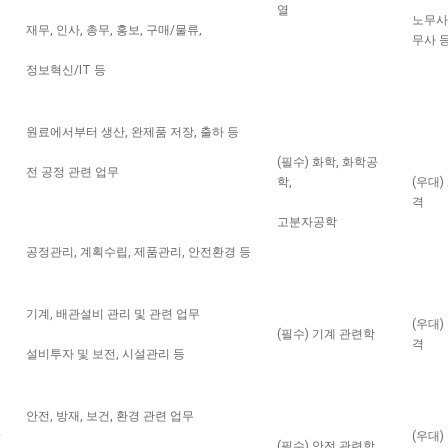
열
노무사,
재무, 인사, 총무, 홍보, 구매/물류,
무사 
정보혁신/IT 등
원료에서부터 생산, 완제품 저장, 출하 등
(필수) 화학, 화학공
전 공정 관련 업무
학,
(우대)
격
고분자공학
공정관리, 계획수립, 제품관리, 안전환경 등
기계, 배관설비 관리 및 관련 업무
(우대)
(필수) 기계 관련학
격
설비투자 및 보전, 시설관리 등
안전, 방재, 보건, 환경 관련 업무
(우대)
(필수) 안전 관련학