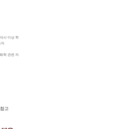
 석사 이상 학
득자
울산
 화학 관련 자
참고