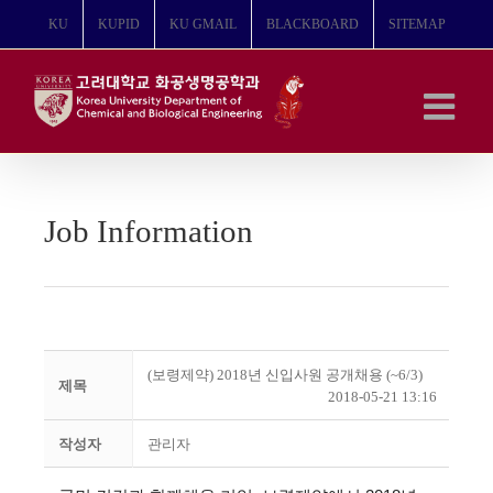
콘
KU
KUPID
KU GMAIL
BLACKBOARD
SITEMAP
텐
츠
로
건
너
뛰
기
Job Information
(보령제약) 2018년 신입사원 공개채용 (~6/3)
제목
2018-05-21 13:16
작성자
관리자