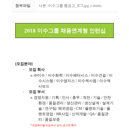
첨부파일
사본 -이수그룹 웹공고_ICT.jpg
(1.89MB)
2018
이수그룹 채용연계형 인턴십
[
모집분야
]
-
모집 회사
n
㈜이수
/
이수화학
/
이수페타시스
/
이수건걸
/
이
수시스템
/
이수앱지스
/
이수엑사켐
/
이수엑
사보드
-
모집 부서
n
경영지원
/
기획
/
인사
/
총무
/
계전
/
기술
/
안전
환경
/
품질관리
/
생산관리
/
생산설계
/
설계기
술
/
연구팀
/
해외영업
/ CM /
플랜트기술
/
플
랜트영업
/ HR
사업
/
신약개발
/ QA /
품질관
리
/
품질보증
*
모집회사별 모집부서 상이
,
공고문 확인