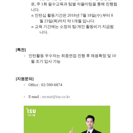
로
,
주
1
회 필수교육과 팀별 자율미팅을 통해 진행됩
니다
.
n
인턴십 활동기간은
2018
년
7
월
18
일
(
수
)
부터
8
월
23
일
(
목
)
까지 약
1
개월 입니다
.
n
교육 기간에는 소정의 팀
/
개인 활동비가 지급됩
니다
.
[
특전
]
-
인턴활동 우수자는 최종면접 진행 후 채용확정 및
10
월 조기 입사 가능
[
지원문의
]
-
Office : 02-590-6874
-
E-mail :
recruit@isu.co.kr