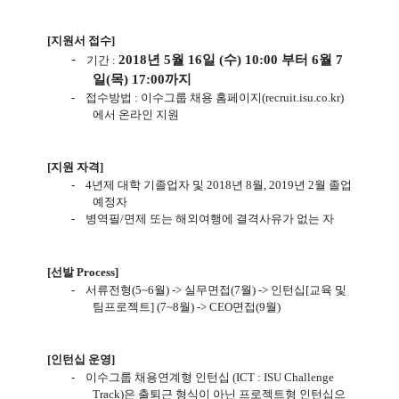
[
지원서 접수
]
-
2018
년
5
월
16
일
(
수
) 10:00
부터
6
월
7
기간
:
일
(
목
) 17:00
까지
-
접수방법
:
이수그룹 채용 홈페이지
(recruit.isu.co.kr)
에서 온라인 지원
[
지원 자격
]
-
4
년제 대학 기졸업자 및
2018
년
8
월
, 2019
년
2
월 졸업
예정자
-
병역필
/
면제 또는 해외여행에 결격사유가 없는 자
[
선발
Process]
-
서류전형
(5~6
월
) ->
실무면접
(7
월
) ->
인턴십
[
교육 및
팀프로젝트
] (7~8
월
) -> CEO
면접
(9
월
)
[
인턴십 운영
]
-
이수그룹 채용연계형 인턴십
(ICT : ISU Challenge
Track)
은 출퇴근 형식이 아닌 프로젝트형 인턴십으