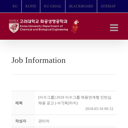
콘
KU
KUPID
KU GMAIL
BLACKBOARD
SITEMAP
텐
츠
로
건
너
뛰
기
Job Information
[이수그룹] 2018 이수그룹 채용연계형 인턴십
제목
채용 공고 (~6/7[목]까지)
2018-05-16 09:22
작성자
관리자