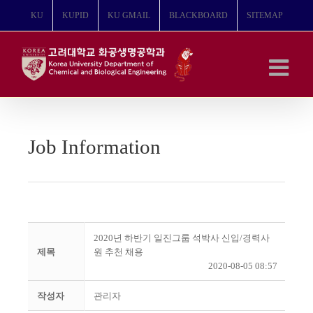
콘
KU
KUPID
KU GMAIL
BLACKBOARD
SITEMAP
텐
츠
로
건
너
뛰
기
Job Information
2020년 하반기 일진그룹 석박사 신입/경력사
제목
원 추천 채용
2020-08-05 08:57
작성자
관리자