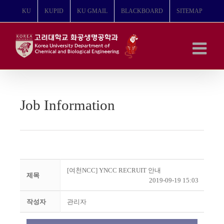
콘
KU
KUPID
KU GMAIL
BLACKBOARD
SITEMAP
텐
츠
로
건
너
뛰
기
Job Information
[여천NCC] YNCC RECRUIT 안내
제목
2019-09-19 15:03
작성자
관리자