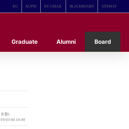
KU
KUPID
KU GMAIL
BLACKBOARD
SITEMAP
Graduate
Alumni
Board
 포함)
19-03-04 10:09