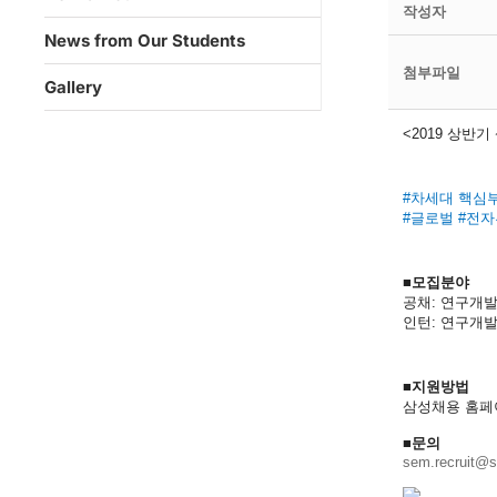
작성자
News from Our Students
첨부파일
Gallery
<2019
상반기
#
차세대 핵심
#
글로벌
#
전자
■모집분야
​공채
:
연구개
인턴
:
연구개
■
지원방법
삼성채용 홈페
■문의
sem.recruit@