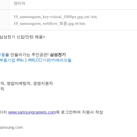
관리자
19_samsungsem_key-visiual_1000px.jpg
(246.7KB)
19_samsungsem_webflyer_최종.jpg
(967KB)
 삼성전기 신입
/
인턴 채용
>
부품
을 만들어가는 주인공은
!
삼성전기
부품기업
#No.1 #MLCC/
기판
/
카메라모듈
발직
,
영업마케팅직
,
경영지원직
발직
이지
www.samsungcareers.com
에 로그인하여 지원서 작성
samsung.com