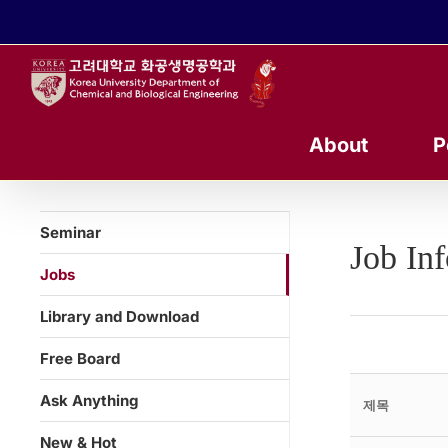
콘
텐
츠
로
건
너
About
P
뛰
기
Seminar
Job In
Jobs
Library and Download
Free Board
Ask Anything
제목
New & Hot