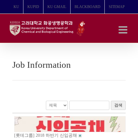
콘
KU
KUPID
KU GMAIL
BLACKBOARD
SITEMAP
텐
츠
로
건
너
뛰
기
Job Information
검색
[롯데그룹] 2018 하반기 신입공채