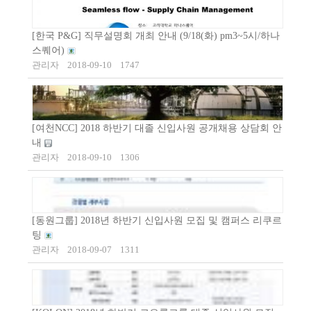
[한국 P&G] 직무설명회 개최 안내 (9/18(화) pm3~5시/하나
스퀘어)
관리자
2018-09-10
1747
[여천NCC] 2018 하반기 대졸 신입사원 공개채용 상담회 안
내
관리자
2018-09-10
1306
[동원그룹] 2018년 하반기 신입사원 모집 및 캠퍼스 리쿠르
팅
관리자
2018-09-07
1311