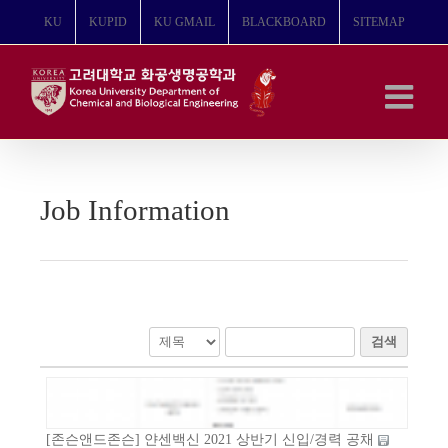
콘
KU
KUPID
KU GMAIL
BLACKBOARD
SITEMAP
텐
츠
로
건
너
뛰
기
Job Information
검색
[존슨앤드존슨] 얀센백신 2021 상반기 신입/경력 공채