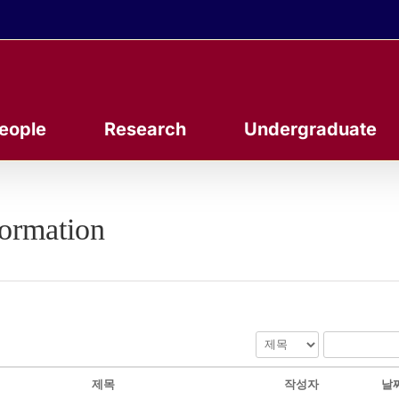
eople
Research
Undergraduate
formation
제목
작성자
날