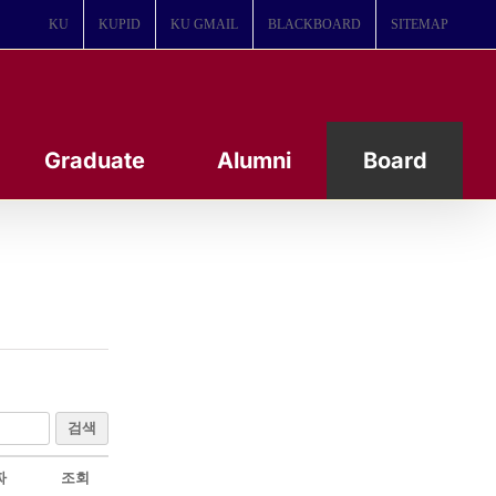
KU
KUPID
KU GMAIL
BLACKBOARD
SITEMAP
Graduate
Alumni
Board
검색
짜
조회