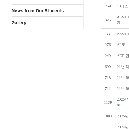
269
CJ제일
News from Our Students
ASML 
326
Gallery
33
ASML 
276
AI 로
249
ADB 
699
21년 
718
21년 하
711
21년 하
2025
1139
1093
2025
2024