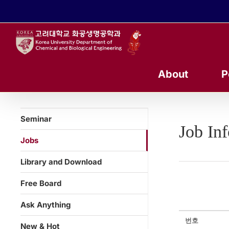
콘
텐
츠
로
건
너
About
P
뛰
기
Seminar
Job In
Jobs
Library and Download
Free Board
Ask Anything
번호
New & Hot