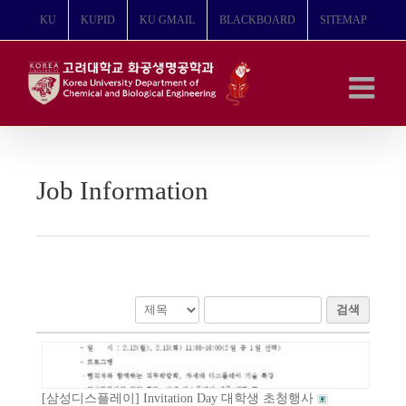
콘
KU
KUPID
KU GMAIL
BLACKBOARD
SITEMAP
텐
츠
로
건
너
뛰
기
Job Information
검색
[삼성디스플레이] Invitation Day 대학생 초청행사