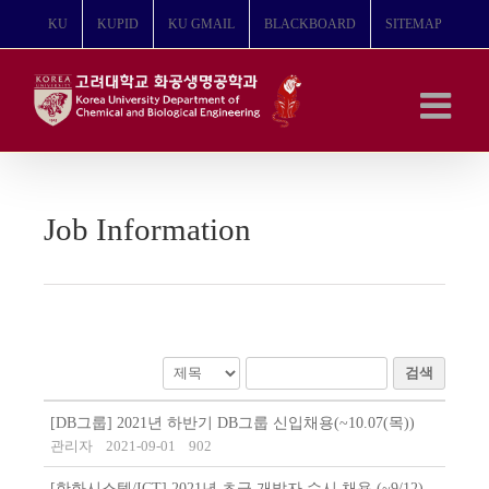
콘
KU
KUPID
KU GMAIL
BLACKBOARD
SITEMAP
텐
츠
로
건
너
뛰
기
Job Information
검색
[DB그룹] 2021년 하반기 DB그룹 신입채용(~10.07(목))
관리자
2021-09-01
902
[한화시스템/ICT] 2021년 초급 개발자 수시 채용 (~9/12)