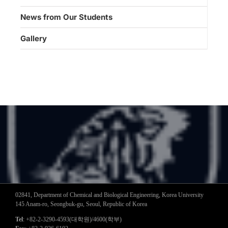
News from Our Students
Gallery
02841, Department of Chemical and Biological Engineering, Korea University
145 Anam-ro, Seongbuk-gu, Seoul, Republic of Korea
Tel
: +82-2-3290-4593(대학원)/4600(학부)