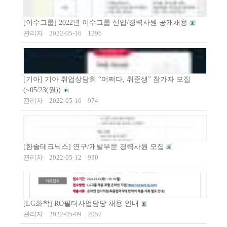
[이수그룹] 2022년 이수그룹 신입/경력사원 공개채용
관리자
2022-05-16
1296
[기아] 기아 취업상담회 “어쩌다, 취준생” 참가자 모집
(~05/23(월))
관리자
2022-05-16
974
[한솔테크닉스] 연구/개발부문 경력사원 모집
관리자
2022-05-12
930
[LG화학] RO필터사업담당 채용 안내
관리자
2022-05-09
2057