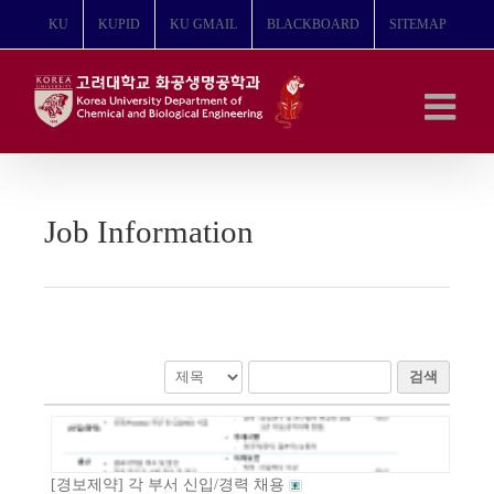
콘
KU
KUPID
KU GMAIL
BLACKBOARD
SITEMAP
텐
츠
로
건
너
뛰
기
Job Information
검색
[경보제약] 각 부서 신입/경력 채용