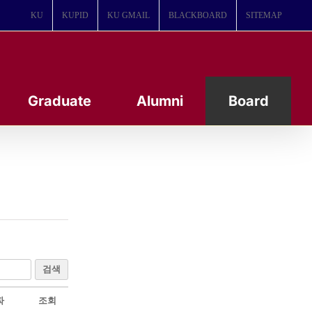
KU
KUPID
KU GMAIL
BLACKBOARD
SITEMAP
Graduate
Alumni
Board
검색
짜
조회