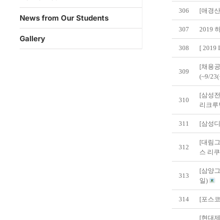
306
[애경산
News from Our Students
307
2019
Gallery
308
[ 20
[채용공
309
(~9/23
[삼성전
310
리크루
311
[삼성
[대림그
312
스 리
[삼양그
313
일)
314
[포스코
[현대제