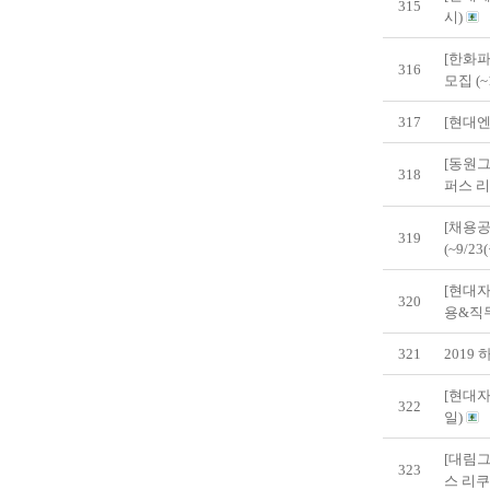
315
시)
[한화파
316
모집 (~
317
[현대엔
[동원그
318
퍼스 리
[채용공
319
(~9/23
[현대
320
용&직무
321
2019
[현대자동
322
일)
[대림그
323
스 리쿠