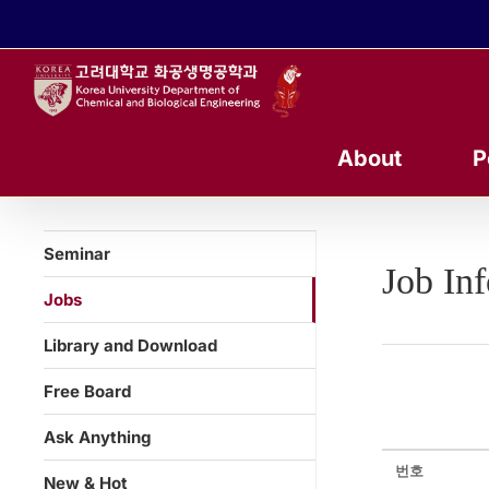
콘
텐
츠
로
건
너
About
P
뛰
기
Seminar
Job In
Jobs
Library and Download
Free Board
Ask Anything
번호
New & Hot