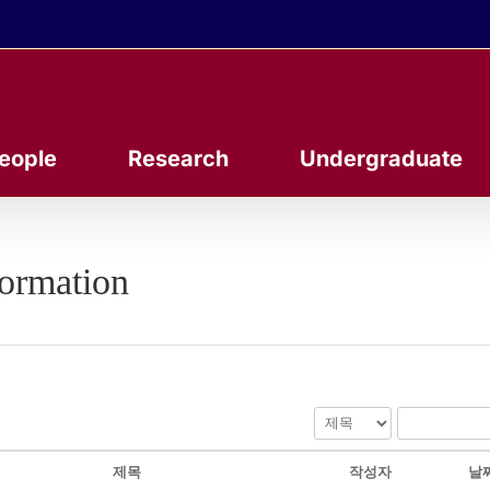
eople
Research
Undergraduate
formation
제목
작성자
날