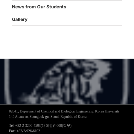
News from Our Students
Gallery
02841, Department of Chemical and Biological Engineering, Korea University
145 Anam-ro, Seongbuk-gu, Seoul, Republic of Korea
Tel
: +82-2-3290-4593(대학원)/4600(학부)
Fax
: +82-2-926-6102