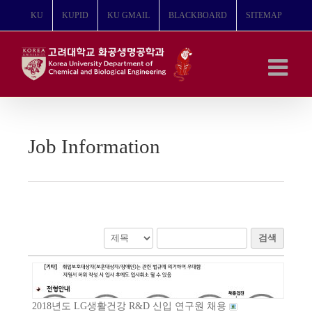
콘
KU
KUPID
KU GMAIL
BLACKBOARD
SITEMAP
텐
츠
로
건
너
뛰
기
Job Information
검색
2018년도 LG생활건강 R&D 신입 연구원 채용