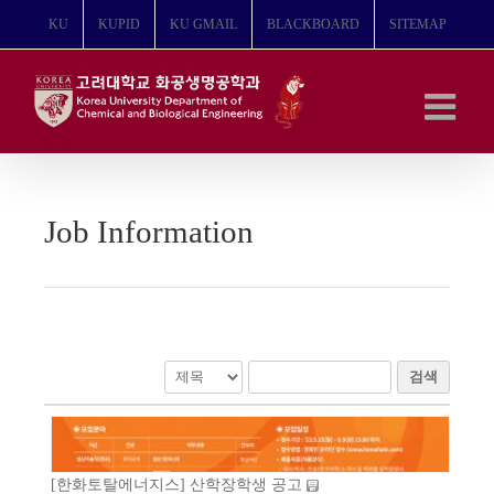
콘
KU
KUPID
KU GMAIL
BLACKBOARD
SITEMAP
텐
츠
로
건
너
뛰
기
Job Information
검색
[한화토탈에너지스] 산학장학생 공고