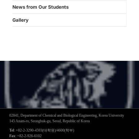
News from Our Students
Gallery
02841, Department of Chemical and Biological Engineering, Korea University
145 Anam-ro, Seongbuk-gu, Seoul, Republic of Korea
Tel
: +82-2-3290-4593(대학원)/4600(학부)
Fax
: +82-2-926-6102