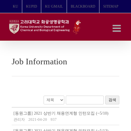
콘
KU
KUPID
KU GMAIL
BLACKBOARD
SITEMAP
텐
츠
로
건
너
뛰
기
Job Information
검색
[동원그룹] 2021 상반기 채용연계형 인턴모집 (~5/10)
관리자
2021-04-20
937
[동원그룹] 2021 상반기 채용연계형 인턴모집 (~5/13)