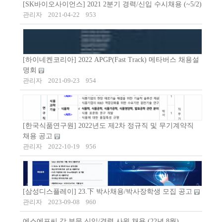
[SK바이오사이언스] 2021 2분기 경력/신입 수시채용 (~5/2)
관리자
2021-04-22
953
[하이네켄코리아] 2022 APGP(Fast Track) 메타버스 채용설
명회
관리자
2021-09-23
954
[한국식품연구원] 2022년도 제2차 정규직 및 무기계약직
채용 공고
관리자
2022-10-19
956
[삼성디스플레이] 23.下 박사채용/박사장학생 모집 공고
관리자
2023-09-08
960
에스에프씨 각 부문 신입/경력 사원 채용 (22년 8월)