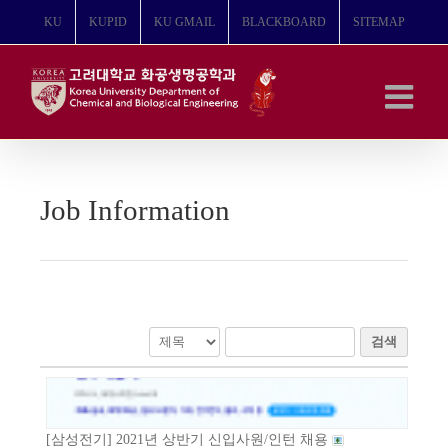
콘
KU
KUPID
KU GMAIL
BLACKBOARD
SITEMAP
텐
츠
로
건
너
뛰
기
Job Information
검색
[삼성전기] 2021년 상반기 신입사원/인턴 채용