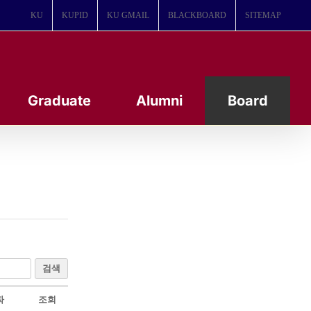
KU
KUPID
KU GMAIL
BLACKBOARD
SITEMAP
Graduate
Alumni
Board
검색
짜
조회