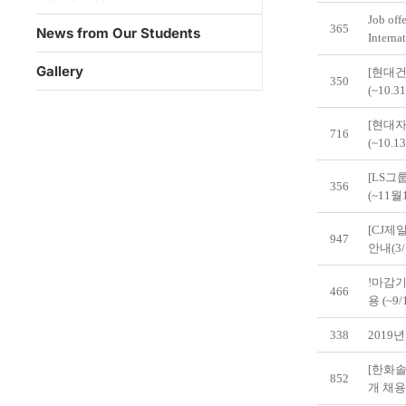
Job off
365
News from Our Students
Interna
Gallery
[현대건
350
(~10.3
[현대자
716
(~10.1
[LS그
356
(~11월
[CJ제
947
안내(3/
!마감기
466
용 (~9/1
338
2019
[한화솔
852
개 채용