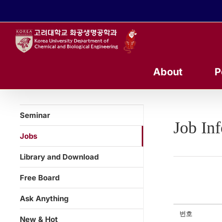
콘
텐
츠
로
건
너
About
P
뛰
기
Seminar
Job In
Jobs
Library and Download
Free Board
Ask Anything
번호
New & Hot