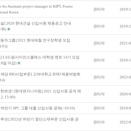
er for Assistant project manager in KIPT, Fosroc
관리자
2019-1
tional Korea.
설] 2020 현대건설 신입사원 채용공고 안내
관리자
2019-1
1/목)
동차그룹] 2021 현대제철 연구장학생 모집
관리자
2021-0
3(수))
룹] LS드림사이언스클래스 대학생 멘토 14기 모집
관리자
2019-1
18일 마감)
일제당 BIO사업부문] 고려대학교 RND 채용박람회
관리자
2023-0
14)
한변경! [현대엔지니어링] 2021 신입사원 공개 채
관리자
2020-0
2, 15:00)
년 하반기 SPC 그룹 대졸 신입사원 공채(~10/10)
관리자
2019-0
루션] 2022년 하반기 첨단소재부문 신입사원 공
관리자
2022-0