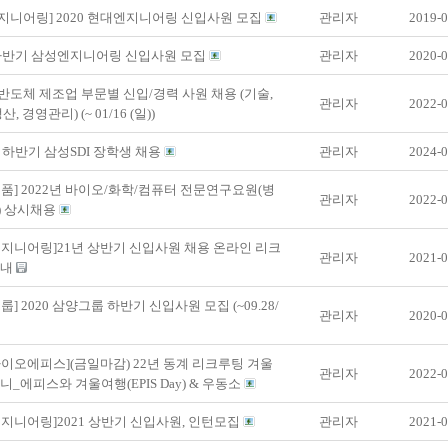
니어링] 2020 현대엔지니어링 신입사원 모집
관리자
2019-0
 하반기 삼성엔지니어링 신입사원 모집
관리자
2020-0
] 반도체 제조업 부문별 신입/경력 사원 채용 (기술,
관리자
2022-0
산, 경영관리) (~ 01/16 (일))
년 하반기 삼성SDI 장학생 채용
관리자
2024-0
품] 2022년 바이오/화학/컴퓨터 전문연구요원(병
관리자
2022-0
) 상시채용
지니어링]21년 상반기 신입사원 채용 온라인 리크
관리자
2021-0
안내
룹] 2020 삼양그룹 하반기 신입사원 모집 (~09.28/
관리자
2020-0
이오에피스](금일마감) 22년 동계 리크루팅 겨울
관리자
2022-0
니_에피스와 겨울여행(EPIS Day) & 우동소
지니어링]2021 상반기 신입사원, 인턴모집
관리자
2021-0