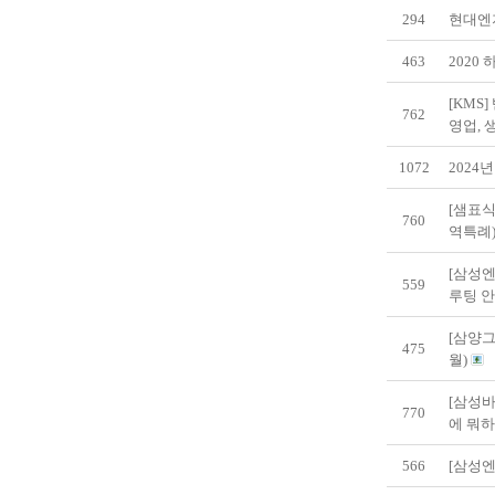
294
현대엔지
463
2020
[KMS
762
영업, 생
1072
2024
[샘표식
760
역특례
[삼성엔
559
루팅 
[삼양그
475
월)
[삼성바
770
에 뭐하
566
[삼성엔