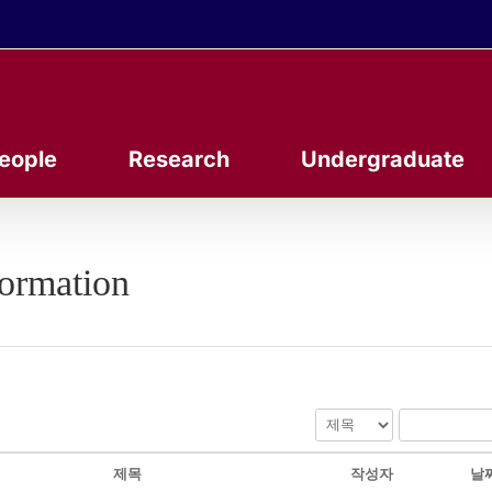
eople
Research
Undergraduate
formation
제목
작성자
날