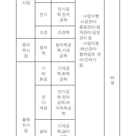
사업
전기공
전기
학,전자
ㆍ사업수행
공학
-
시공관리/
품질관리/설
조경
조경학
계관리/공정
관리 등
ㆍ사업지원
원자
원자력공
원자
-
예산관리/
력사
학,기계
력
협력업체 관
업
공학
리/인허가
등
기
기계공
계/
학,화학
00
화공
공학
명
전기공
전
학,전자
기/
공학,제
계장
어계측공
학
플랜
트사
기계공
업
설비
학,설비