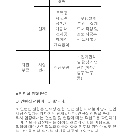
공학
토목공
학,건축
ㆍ
수행설계
공학,전
-
현장 설계
설계
기공학,
도서 작성 및
전자공
검토,시공부
학,제어
서 설계 협의
계측공학
ㆍ원가관리
및 현장 사업
지원
사업
전공무관
관리(자재/
부문
관리
총무/노무
등)
■ 인턴십 전형 FAQ
Q. 인턴십 전형이 궁금합니다.
A.
인턴십 전형은 인적성 전형
,
면접 전형과 더불어 당사 신입
사원 선발과정의 마지막 단계입니다
.
인턴십 전형을 통해
회사 입장에서는 건설업 및 현장에 대한 적합도를 확인하게
되며
,
지원자 입장에서는 생생한 현업의 경험을 바탕으로
직업에 대한 사전탐색과 더불어 향후 진로와 관련한 심도 있
는 고민을 해볼 수 있는 시간을 제공하고 있습니다
.