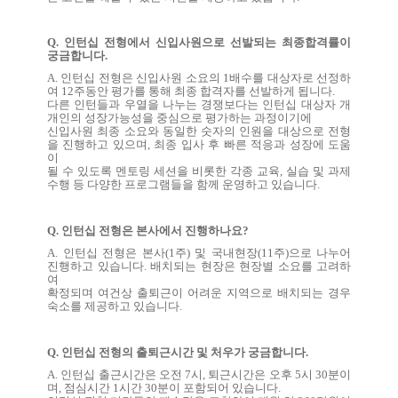
Q. 인턴십 전형에서 신입사원으로 선발되는 최종합격률이
궁금합니다.
A.
인턴십 전형은 신입사원 소요의
1
배수를 대상자로 선정하
여
12
주동안 평가를 통해 최종 합격자를 선발하게 됩니다
.
다른 인턴들과 우열을 나누는 경쟁보다는 인턴십 대상자 개
개인의 성장가능성을 중심으로 평가하는 과정이기에
신입사원 최종 소요와 동일한 숫자의 인원을 대상으로 전형
을 진행하고 있으며
,
최종 입사 후 빠른 적응과 성장에 도움
이
될 수 있도록 멘토링 세션을 비롯한 각종 교육
,
실습 및 과제
수행 등 다양한 프로그램들을 함께 운영하고 있습니다
.
Q. 인턴십 전형은 본사에서 진행하나요?
A.
인턴십 전형은 본사
(1
주
)
및 국내현장
(11
주
)
으로 나누어
진행하고 있습니다
.
배치되는 현장은 현장별 소요를 고려하
여
확정되며 여건상 출퇴근이 어려운 지역으로 배치되는 경우
숙소를 제공하고 있습니다
.
Q. 인턴십 전형의 출퇴근시간 및 처우가 궁금합니다.
A.
인턴십 출근시간은 오전
7
시
,
퇴근시간은 오후
5
시
30
분이
며
,
점심시간
1
시간
30
분이 포함되어 있습니다
.