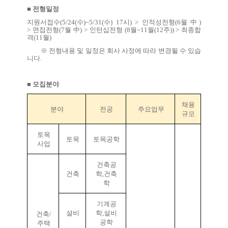
■ 전형일정
지원서접수
(5/24(
수
)~5/31(
수
) 17
시
) >
인적성전형
(6
월 中
)
>
면접전형
(7
월 中
) >
인턴십전형
(8
월
~11
월
(12
주
)) >
최종합
격
(11
월
)
※ 전형내용 및 일정은 회사 사정에 따라 변경될 수 있습
니다
.
■ 모집분야
채용
분야
전공
주요업무
규모
토목
토목
토목공학
사업
건축공
건축
학,건축
학
기계공
설비
학,설비
건축/
공학
주택