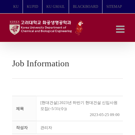
콘
KU
KUPID
KU GMAIL
BLACKBOARD
SITEMAP
텐
츠
로
건
너
뛰
기
Job Information
[현대건설] 2023년 하반기 현대건설 신입사원
제목
모집(~5/31(수))
2023-05-25 09:00
작성자
관리자