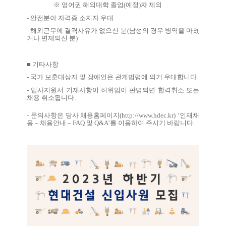
※ 영어권 해외대학 졸업
(
예정
)
자 제외
-
안전분야 자격증 소지자 우대
-
해외근무에 결격사유가 없으신 분
(
남성의 경우 병역을 마쳤
거나 면제되신 분
)
■
기타사항
-
국가 보훈대상자 및 장애인은 관계법령에 의거 우대합니다
.
-
입사지원서 기재사항이 허위임이 판명되면 합격취소 또는
채용 취소됩니다
.
-
문의사항은 당사 채용홈페이지
(
http://www.hdec.kr
) ‘
인재채
용
–
채용안내
– FAQ
및
Q&A’
를 이용하여 주시기 바랍니다
.