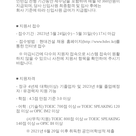
인턴십 전형 기간동안 제수당을 포함하여 매월 약
360
만원이
지급되며
,
당사 신입사원 최종합격 및 입사 후에는
회사 기준에 따라 신입사원 급여가 지급됩니다
.
■
지원서 접수
-
접수기간
: 2023
년
5
월
24
일
(
수
) ~ 5
월
31
일
(
수
) 17
시 마감
-
접수방법
:
현대건설 채용 홈페이지
(
http://www.hdec.kr
)
를
통한 인터넷 접수
※ 마감시간에 다수의 지원자 접속으로 시스템 접속이 원활
하지 않을 수 있으니 사전에 지원서 항목을 확인하여 주시기
바랍니다
.
■
지원자격
-
정규
4
년제 대학
(
이상
)
기졸업자 및
2023
년
8
월 졸업예정
자
/
유경력자 지원 가능
-
학점
: 4.5
점 만점 기준
3.0
이상
-
어학
: (
기술직
) TOEIC 700
점 이상
or TOEIC SPEAKING 120
점 이상
or OPIC IM2
이상
(
사무직
/
지원
) TOEIC 800
점 이상
or TOEIC SPEAKING
140
점 이상
or OPIC IH
이상
※
2021
년
6
월
20
일 이후 취득한 공인어학성적 제출