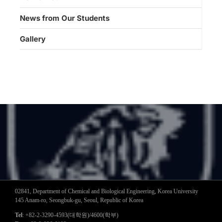
News from Our Students
Gallery
02841, Department of Chemical and Biological Engineering, Korea University
145 Anam-ro, Seongbuk-gu, Seoul, Republic of Korea
Tel
: +82-2-3290-4593(대학원)/4600(학부)