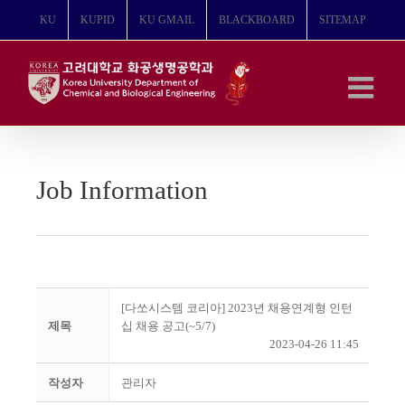
콘
KU
KUPID
KU GMAIL
BLACKBOARD
SITEMAP
텐
츠
로
건
너
뛰
기
Job Information
[다쏘시스템 코리아] 2023년 채용연계형 인턴
제목
십 채용 공고(~5/7)
2023-04-26 11:45
작성자
관리자