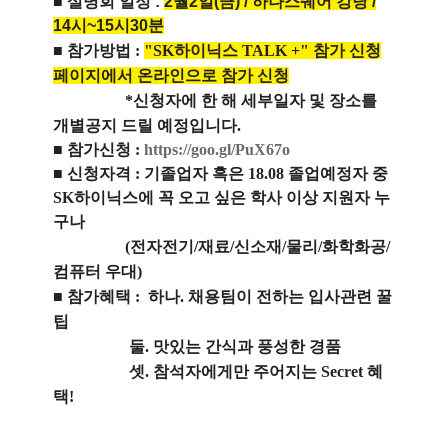
■ 설명회 일정 :
2
월
2일(금) / 하나스퀘어 강당 /
14시~15시30분
■
참가방법 :
"SK하이닉스 TALK +" 참가 신청
페이지에서 온라인으로 참가 신청
*신청자에 한 해 세부일자 및 장소를
개별공지 드릴 예정입니다.
■
참가신청 :
https://goo.gl/PuX67o
■ 신청자격 : 기졸업자 혹은 18.08 졸업예정자 중
SK하이닉스에 꼭 오고 싶은 학사 이상 지원자 누
구나
(전자전기/재료/신소재/물리/화학화공/
컴퓨터 우대)
■
참가혜택 : 하나. 채용팀이 전하는 입사관련 꿀
팁
둘. 맛있는 간식과 풍성한 경품
셋. 참석자에게만 주어지는 Secret 혜
택!