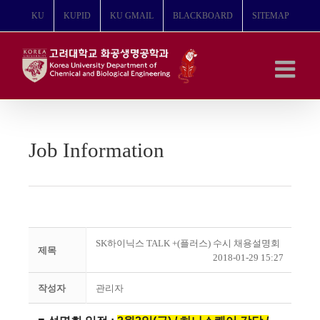
콘
KU
KUPID
KU GMAIL
BLACKBOARD
SITEMAP
텐
츠
로
건
너
뛰
기
Job Information
SK하이닉스 TALK +(플러스) 수시 채용설명회
제목
2018-01-29 15:27
작성자
관리자