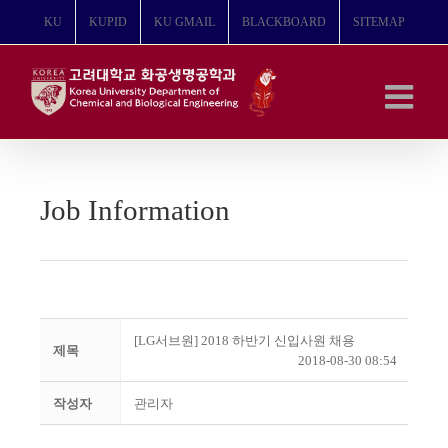
콘
KU
KUPID
KU GMAIL
BLACKBOARD
SITEMAP
텐
츠
로
건
너
뛰
기
Job Information
[LG서브원] 2018 하반기 신입사원 채용
제목
2018-08-30 08:54
작성자
관리자