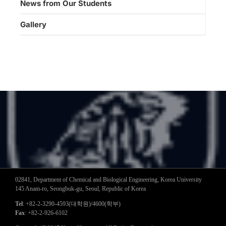
News from Our Students
Gallery
02841, Department of Chemical and Biological Engineering, Korea University
145 Anam-ro, Seongbuk-gu, Seoul, Republic of Korea
Tel
: +82-2-3290-4593(대학원)/4600(학부)
Fax
: +82-2-926-6102