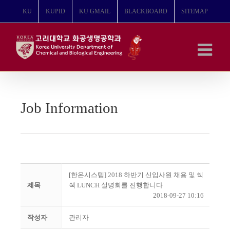
콘
KU
KUPID
KU GMAIL
BLACKBOARD
SITEMAP
텐
츠
로
건
너
뛰
기
Job Information
[한온시스템] 2018 하반기 신입사원 채용 및 쉑
제목
쉑 LUNCH 설명회를 진행합니다
2018-09-27 10:16
작성자
관리자