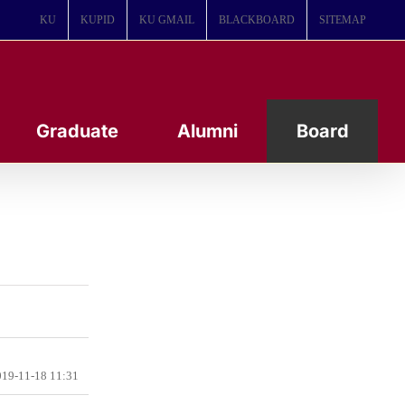
KU
KUPID
KU GMAIL
BLACKBOARD
SITEMAP
Graduate
Alumni
Board
19-11-18 11:31