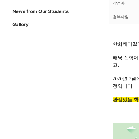
작성자
News from Our Students
첨부파일
Gallery
한화케미칼에
해당 전형에
고
,
2020
년
7
월
정입니다
.
관심있는 학