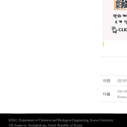
이전
[한국
Job of
다음
Korea
02841, Department of Chemical and Biological Engineering, Korea University
145 Anam-ro, Seongbuk-gu, Seoul, Republic of Korea