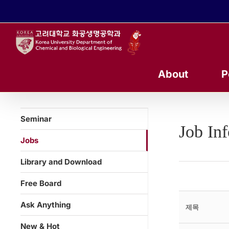
콘
텐
츠
로
건
너
About
P
뛰
기
Seminar
Job In
Jobs
Library and Download
Free Board
Ask Anything
제목
New & Hot