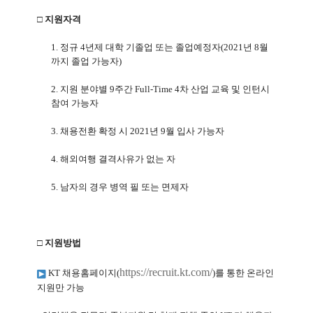
□ 지원자격
1.
정규
4
년제 대학 기졸업 또는 졸업예정자
(2021
년
8
월
까지 졸업 가능자
)
2.
지원 분야별
9
주간
Full-Time 4
차 산업 교육 및 인턴시
참여 가능자
3.
채용전환 확정 시
2021
년
9
월 입사 가능자
4.
해외여행 결격사유가 없는 자
5.
남자의 경우 병역 필 또는 면제자
□ 지원방법
https://recruit.kt.com/
KT
채용홈페이지
(
)
를 통한 온라인
지원만 가능