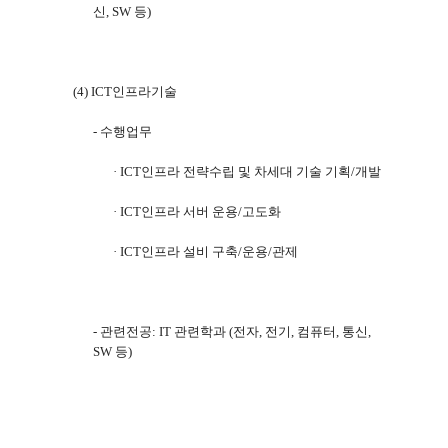
신
, SW
등
)
(4) ICT
인프라기술
-
수행업무
·
ICT
인프라 전략수립 및 차세대 기술 기획
/
개발
·
ICT
인프라 서버 운용
/
고도화
·
ICT
인프라 설비 구축
/
운용
/
관제
-
관련전공
: IT
관련학과
(
전자
,
전기
,
컴퓨터
,
통신
,
SW
등
)