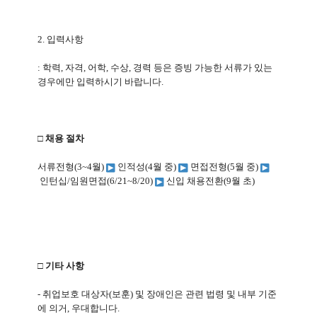
2.
입력사항
:
학력
,
자격
,
어학
,
수상
,
경력 등은 증빙 가능한 서류가 있는
경우에만 입력하시기 바랍니다
.
□ 채용 절차
서류전형
(3~4
월
)
인적성
(4
월 중
)
면접전형
(5
월 중
)
인턴십
/
임원면접
(6/21~8/20)
신입 채용전환
(9
월 초
)
□ 기타 사항
-
취업보호 대상자
(
보훈
)
및 장애인은 관련 법령 및 내부 기준
에 의거
,
우대합니다
.