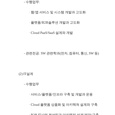
-
수행업무
:
· 웹
/
앱 서비스 및 시스템 개발과 고도화
·
플랫폼
/B2B
솔루션 개발과 고도화
·
Cloud PaaS/SaaS
설계와 개발
-
관련전공
: SW
관련학과
(
전자
,
컴퓨터
,
통신
, SW
등
)
(2) IT
설계
-
수행업무
·
서비스
/
플랫폼
/
인프라 구축 및 개발과 운용
·
Cloud
플랫폼 상품화 및 아키텍쳐 설계와 구축
·
B2B IT
사업 컨설팅과 아키텍처 설계
/
제안
/
구축