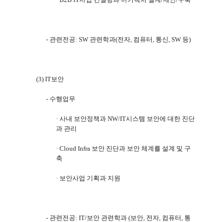
-
관련전공
: SW
관련학과
(
전자
,
컴퓨터
,
통신
, SW
등
)
(3) IT
보안
-
수행업무
·
사내 보안정책과
NW/IT
시스템 보안에 대한 진단
과 관리
·
Cloud Infra
보안 진단과 보안 체계를 설계 및 구
축
·
보안사업 기획과 지원
-
관련전공
: IT/
보안 관련학과
(
보안
,
전자
,
컴퓨터
,
통