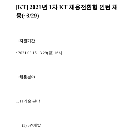
[KT] 2021
년
1
차
KT
채용전환형 인턴 채
용
(~3/29)
□ 지원기간
: 2021.03.15 ~3.29(
월
) 16
시
□ 채용분야
1. IT
기술 분야
(1) SW
개발