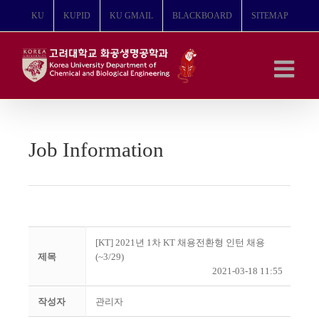
콘
KU
KUPID
KU GMAIL
BLACKBOARD
SITEMAP
텐
츠
로
건
너
뛰
기
Job Information
[KT] 2021년 1차 KT 채용전환형 인턴 채용
제목
(~3/29)
2021-03-18 11:55
작성자
관리자