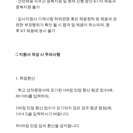
-
인턴채용 직무간 중복지원 및 현재 진행 중인
KT
타 채용과
중복지원 불가
-
입사지원서 기재사항 허위판명 혹은 채용청탁 등 채용과 관
련한 부정행위가 확인 될 시 합격 및 채용이 취소되며
,
향
후
KT
채용에 응시 불가
□ 지원서 작성 시 주의사항
1.
학점환산
:
학교 성적증명서에 표기된
100
점 만점 환산 평균 점수
(
예
,
80/100)
를 입력하되
,
100
점 만점 환산 점수가 표기되지 않은 경우 평균 평점
(
예
,
3.0/4.5)
을 입력하시기 바랍니다
.
※
100
점 만점 임의 환산을 금지합니다
.