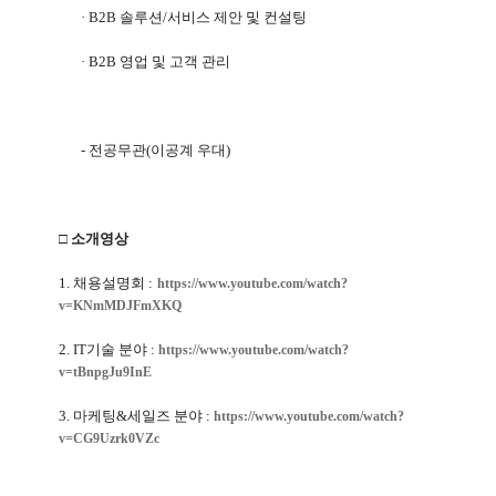
·
B2B
솔루션
/
서비스 제안 및 컨설팅
·
B2B
영업 및 고객 관리
-
전공무관
(
이공계 우대
)
□ 소개영상
1.
채용설명회
:
https://www.youtube.com/
watch?
v=KNmMDJFmXKQ
2. IT
기술 분야
:
https://www.youtube.com/watch?
v=tBnpgJu9InE
3.
마케팅
&
세일즈 분야
:
https://www.youtube.com/watch?
v=CG9Uzrk0VZc