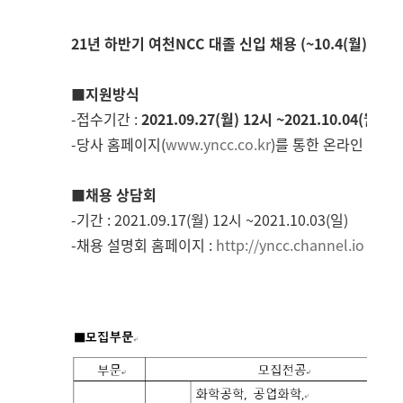
21
년 하반기 여천
NCC
대졸 신입 채용
(~10.4(월
))
■
지원방식
-
접수기간
:
2021.09.27(
월
) 12
시
~2021.10.04(
월
) 17
-
당사 홈페이지
(
www.yncc.co.kr
)
를 통한 온라인 지원
■
채용 상담회
-
기간
: 2021.09.17(
월
) 12
시
~2021.10.03(
일
)
-
채용 설명회 홈페이지
:
http://yncc.channel.io