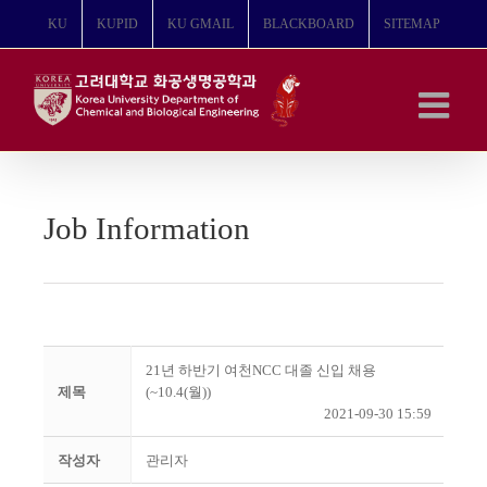
콘
KU
KUPID
KU GMAIL
BLACKBOARD
SITEMAP
텐
츠
로
건
너
뛰
기
Job Information
21년 하반기 여천NCC 대졸 신입 채용
제목
(~10.4(월))
2021-09-30 15:59
작성자
관리자