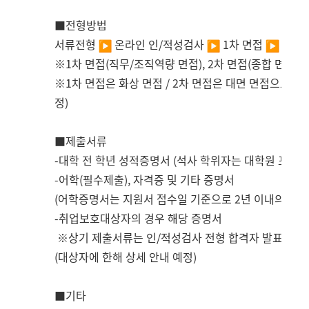
■전형방법
서류전형
온라인 인
/
적성검사
1
차 면접
2
차 
※
1
차 면접
(
직무
/
조직역량 면접
), 2
차 면접
(
종합 면접
)
※
1
차 면접은 화상 면접
/ 2
차 면접은 대면 면접으로 진
정
)
■제출서류
-
대학 전 학년 성적증명서
(
석사 학위자는 대학원 포함
)
-
어학
(
필수제출
),
자격증 및 기타 증명서
(
어학증명서는 지원서 접수일 기준으로
2
년 이내의 취득
-
취업보호대상자의 경우 해당 증명서
※상기 제출서류는 인
/
적성검사 전형 합격자 발표 이후
(
대상자에 한해 상세 안내 예정
)
■기타