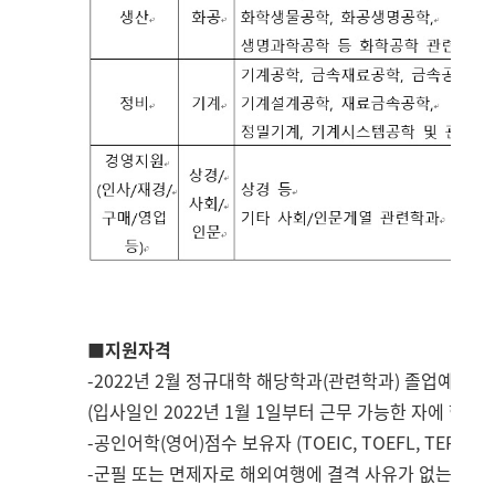
■
지원자격
-2022
년
2
월 정규대학 해당학과
(
관련학과
)
졸업예정자 
(
입사일인
2022
년
1
월
1
일부터 근무 가능한 자에 한함
)
-
공인어학
(
영어
)
점수 보유자
(TOEIC, TOEFL, TEPS, T
-
군필 또는 면제자로 해외여행에 결격 사유가 없는 자