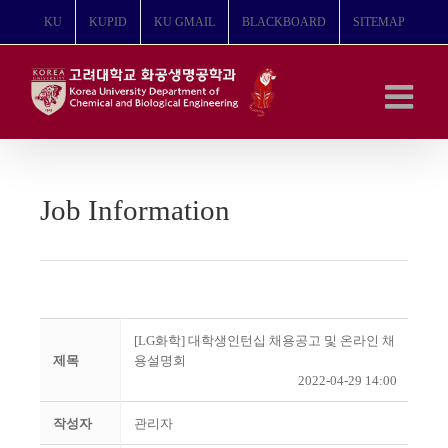
콘
KU
KUPID
KU GMAIL
BLACKBOARD
SITEMAP
텐
츠
로
건
너
뛰
기
Job Information
[LG화학] 대학생인턴십 채용공고 및 온라인 채
제목
용설명회
2022-04-29 14:00
작성자
관리자