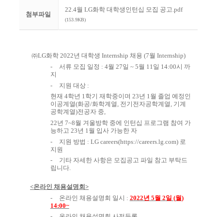
22.4월 LG화학 대학생인턴십 모집 공고.pdf
첨부파일
(153.9KB)
㈜
LG
화학
2022
년 대학생
Internship
채용
(7
월
Internship)
-
서류 모집 일정
: 4
월
27
일
~ 5
월
11
일
14:00
시 까
지
-
지원 대상
:
현재
4
학년
1
학기 재학중이며
23
년
1
월 졸업 예정인
이공계열
(
화공
/
화학계열
,
전기전자공학계열
,
기계
공학계열
)
전공자 중
,
22
년
7~8
월 겨울방학 중에 인턴십 프로그램 참여 가
능하고
23
년
1
월 입사 가능한 자
-
지원 방법
: LG careers(
https://careers.lg.com
)
로
지원
-
기타 자세한 사항은 모집공고 파일 참고 부탁드
립니다
.
<
온라인 채용설명회
>
-
온라인 채용설명회 일시
:
2022
년
5
월
2
일
(
월
)
14:00~
-
온라인 채용설명회 사전등록