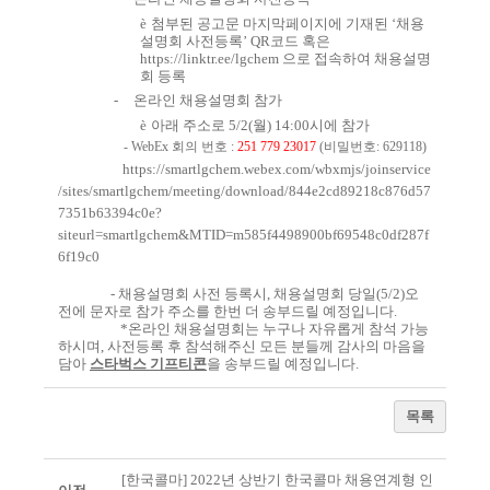
è
첨부된 공고문 마지막페이지에 기재된 ‘채용
설명회 사전등록’
QR
코드 혹은
https://linktr.ee/lgchem
으로 접속하여 채용설명
회 등록
-
온라인 채용설명회 참가
è
아래 주소로
5/2(
월
) 14:00
시에 참가
- WebEx
회의 번호
:
251 779 23017
(
비밀번호
: 629118)
https://smartlgchem.webex.com/wbxmjs/joinservice
/sites/smartlgchem/meeting/download/844e2cd89218c876d57
7351b63394c0e?
siteurl=smartlgchem&MTID=m585f4498900bf69548c0df287f
6f19c0
-
채용설명회 사전 등록시
,
채용설명회 당일
(5/2)
오
전에 문자로 참가 주소를 한번 더 송부드릴 예정입니다
.
*
온라인 채용설명회는 누구나 자유롭게 참석 가능
하시며
,
사전등록 후 참석해주신 모든 분들께 감사의 마음을
담아
스타벅스 기프티콘
을 송부드릴 예정입니다
.
목록
[한국콜마] 2022년 상반기 한국콜마 채용연계형 인