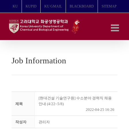
콘
KU
KUPID
KU GMAIL
BLACKBOARD
SITEMAP
텐
츠
로
건
너
뛰
기
Job Information
[현대건설 기술연구원] 수소분야 경력직 채용
제목
안내 (4/22~5/8)
2022-04-25 16:26
작성자
관리자