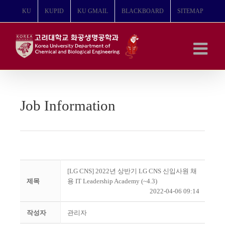
콘
KU
KUPID
KU GMAIL
BLACKBOARD
SITEMAP
텐
츠
로
건
너
뛰
기
Job Information
[LG CNS] 2022년 상반기 LG CNS 신입사원 채
제목
용 IT Leadership Academy (~4.3)
2022-04-06 09:14
작성자
관리자