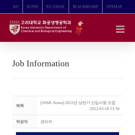
콘
KU
KUPID
KU GMAIL
BLACKBOARD
SITEMAP
텐
츠
로
건
너
뛰
기
Job Information
[ASML Korea] 2022년 상반기 신입사원 모집
제목
2022-03-18 13:36
작성자
관리자