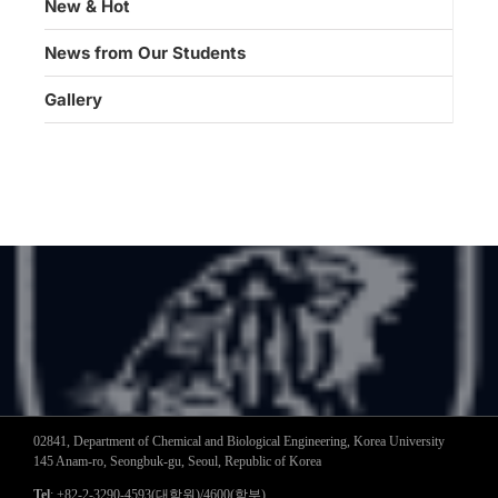
New & Hot
News from Our Students
Gallery
02841, Department of Chemical and Biological Engineering, Korea University
145 Anam-ro, Seongbuk-gu, Seoul, Republic of Korea
Tel
: +82-2-3290-4593(대학원)/4600(학부)