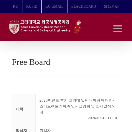
콘
KU
KUPID
KU GMAIL
BLACKBOARD
SITEMAP
텐
츠
로
건
너
뛰
기
Free Board
2026학년도 후기 고려대 일반대학원 배터리-
스마트팩토리학과 입시설명회 및 입시일정 안
제목
내
2026-02-19 11:10
작성자
관리자