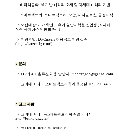
-
배터리공학
: AI
기반 배터리 소재 및 차세대 배터리 개발
-
스마트팩토리
:
스마트팩토리
,
보안
,
디지털트윈
,
공정해석
▷
모집대상
: 2026
학년도 후기 일반대학원 신입생
(
석사과
정
/
박사과정
/
석박통합과정
)
▷
지원방법
: LG Careers
채용공고 지원 접수
(
https://careers.lg.com/)
○
문의
▷
LG
에너지솔루션 채용 담당자
: jinheungoh@lgensol.com
▷
고려대 배터리
-
스마트팩토리학과 행정실
: 02-3290-4467
○
참고 사항
▷
고려대 배터리
–
스마트팩토리학과 홈페이지
:
http://bsf.korea.ac.kr/
▷
고려대 일반대학원 홈페이지
: