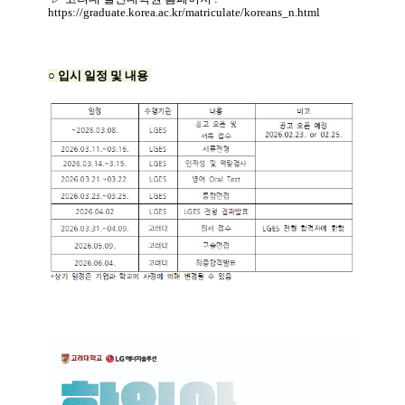
https://graduate.korea.ac.kr/matriculate/koreans_n.html
○
입시 일정 및 내용