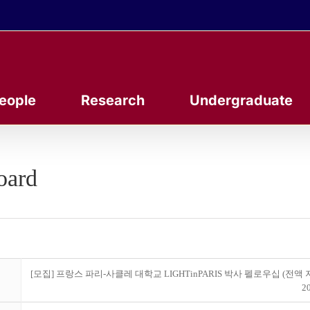
eople
Research
Undergraduate
oard
[모집] 프랑스 파리-사클레 대학교 LIGHTinPARIS 박사 펠로우십 (전액 
20