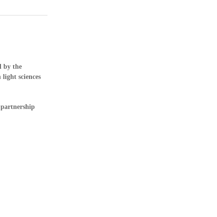
 by the
 light sciences
.
 partnership