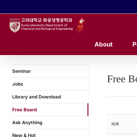
콘
텐
츠
로
건
너
About
P
뛰
기
Seminar
Free B
Jobs
Library and Download
Free Board
Ask Anything
제목
New & Hot