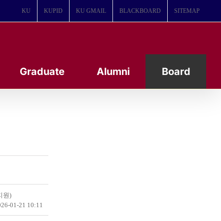
KU
KUPID
KU GMAIL
BLACKBOARD
SITEMAP
Graduate
Alumni
Board
지원)
26-01-21 10:11