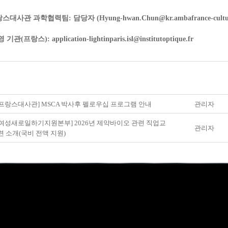
스대사관 과학협력팀:
담당자 (Hyung-hwan.Chun@kr.ambafrance-cultur
영 기관(프랑스):
application-lightinparis.isl@institutoptique.fr
프랑스대사관] MSCA 박사후 펠로우십 프로그램 안내
관리자
여성새로일하기지원본부] 2026년 제약바이오 관련 직업교
관리자
련 소개(국비 전액 지원)