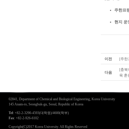
주한프랑
현지 운
이전
[주한
[충북
다음
육 훈
02841, Department of Chemical and Biological Engineering, Korea University
145 Anam-ro, Seongbuk-gu, Seoul, Republic of Korea
Tel
: +82-2-3290-4593(대학원)/4600(학부)
Fax
: +82-2-926-6102
Copyright(C)2017 Korea University. All Rights Reserved