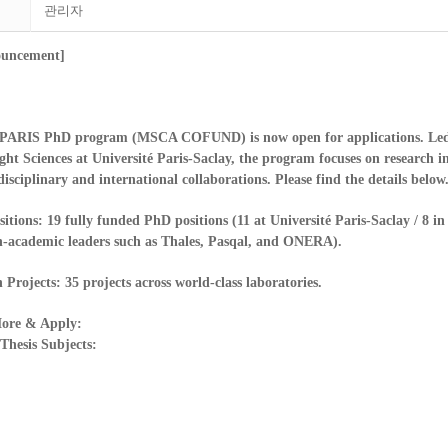
관리자
ouncement]
ARIS PhD program (MSCA COFUND) is now open for applications. Led
ight Sciences at Université Paris-Saclay, the program focuses on research in
isciplinary and international collaborations. Please find the details below
sitions:
19 fully funded PhD positions (11 at Université Paris-Saclay / 8 in
n-academic leaders such as Thales, Pasqal, and ONERA).
 Projects:
35 projects across world-class laboratories.
ore & Apply:
Thesis Subjects: