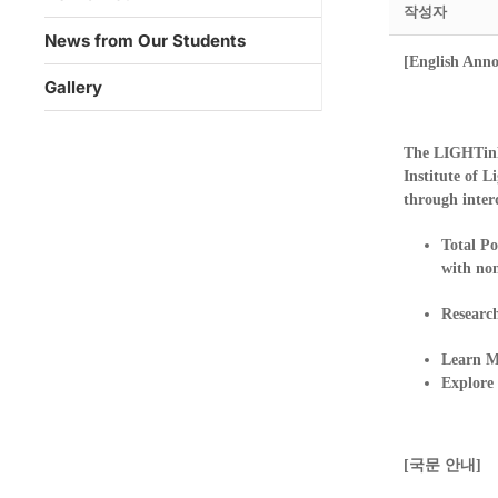
작성자
News from Our Students
[English Ann
Gallery
The LIGHTinP
Institute of L
through interd
Total Po
with no
Research
Learn M
Explore 
[국문 안내]