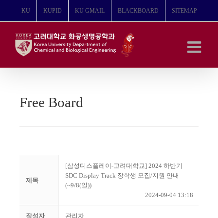
콘
KU
KUPID
KU GMAIL
BLACKBOARD
SITEMAP
텐
츠
로
건
너
뛰
기
Free Board
[삼성디스플레이-고려대학교] 2024 하반기
SDC Display Track 장학생 모집/지원 안내
제목
(~9/8(일))
2024-09-04 13:18
작성자
관리자