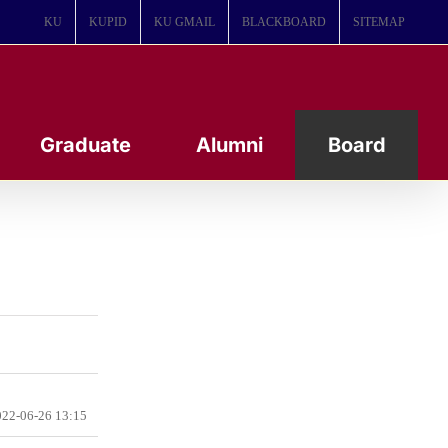
KU
KUPID
KU GMAIL
BLACKBOARD
SITEMAP
Graduate
Alumni
Board
22-06-26 13:15