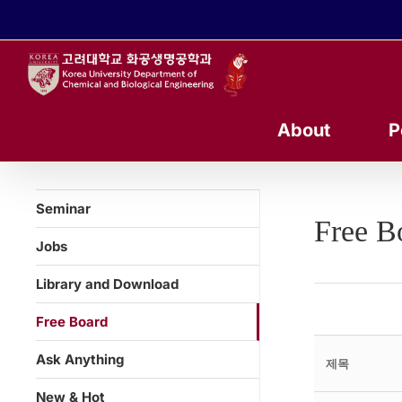
콘
텐
츠
로
건
너
About
P
뛰
기
Seminar
Free B
Jobs
Library and Download
Free Board
Ask Anything
제목
New & Hot