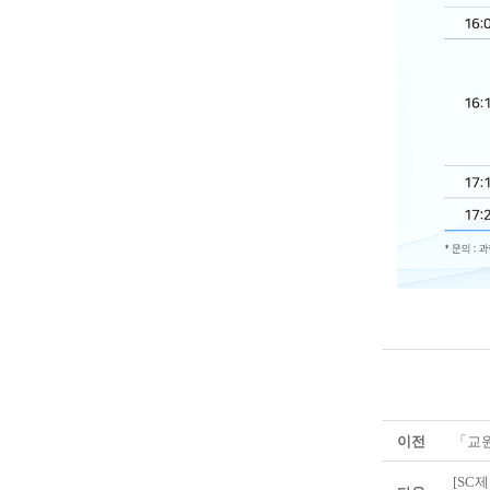
이전
「교원
[SC제