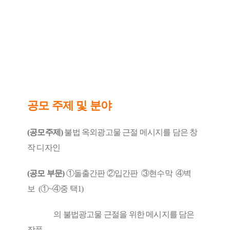
공모 주제 및 분야
(공모주제)
불법 옥외광고물 근절 메시지를 담은 창
작 디자인
(공모 부문)
①돌출간판 ②입간판 ③현수막 ④벽
보
(①~④중 택1)
의 불법광고물 근절을 위한 메시지를 담은
작품