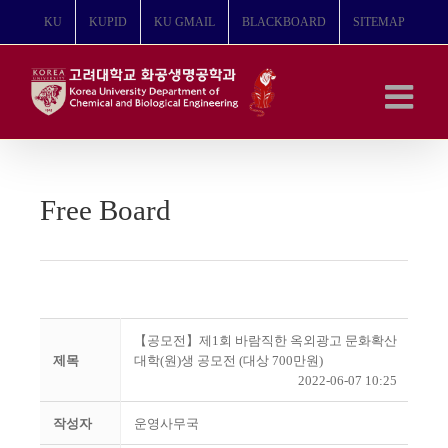
콘
KU
KUPID
KU GMAIL
BLACKBOARD
SITEMAP
텐
츠
로
건
너
뛰
기
Free Board
【공모전】제1회 바람직한 옥외광고 문화확산
제목
대학(원)생 공모전 (대상 700만원)
2022-06-07 10:25
작성자
운영사무국