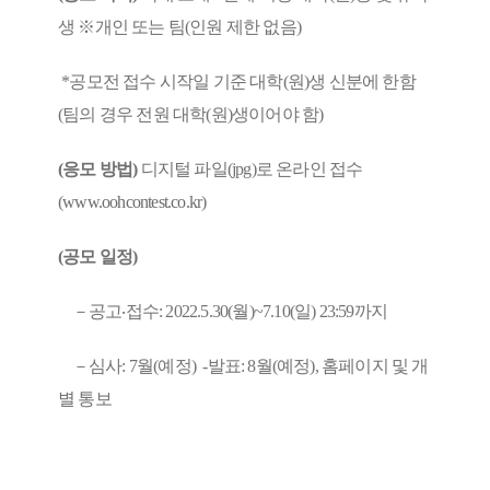
생 ※개인 또는 팀(인원 제한 없음)
*공모전 접수 시작일 기준 대학(원)생 신분에 한함
(팀의 경우 전원 대학(원)생이어야 함)
(응모 방법)
디지털 파일(jpg)로 온라인 접수
(
www.oohcontest.co.kr
)
(공모 일정)
－공고‧접수: 2022.5.30(월)~7.10(일) 23:59까지
－심사: 7월(예정) -발표: 8월(예정), 홈페이지 및 개
별 통보