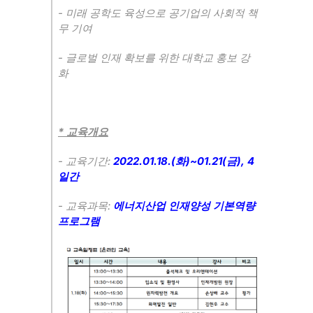
-
미래 공학도 육성으로 공기업의 사회적 책
무 기여
-
글로벌 인재 확보를 위한 대학교 홍보 강
화
*
교육개요
-
:
2022.01.18.(
)~01.21(
), 4
교육기간
화
금
일간
-
:
교육과목
에너지산업 인재양성 기본역량
프로그램