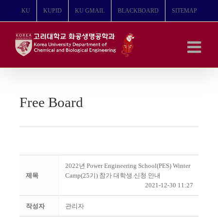
콘
KU
KUPID
KU GMAIL
BLACKBOARD
SITEMAP
텐
츠
로
건
너
뛰
기
Free Board
2022년 Power Engineering School(PES) Winter
제목
Camp(25기) 참가 대학생 신청 안내
2021-12-30 11:27
작성자
관리자