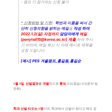
-
캠프 기 참가자는 신청 불가
*
:
신청방법 및 기한
학번과 이름을 써서 간
단히 신청의향을 밝히는 메일
을
작성 하여
2022.1.2(
)
일
자정까지
담당자에게
메일
(ponytail15@korea.ac.kr)
제출
하여 주시
,
기 바라며
메일 회신 시 아래 예시로 제목을
.
요청 드립니다
[
] PES
_
,
예시
겨울캠프
홍길동
홍길순
1
월
3
일
,
선발결과
를
개별
적으로
통보
드리겠습니다
(
문자 및
전화
).
학과 선발 티오는
1
명
이며
,
학과에서 선발이 된다고 해도 공