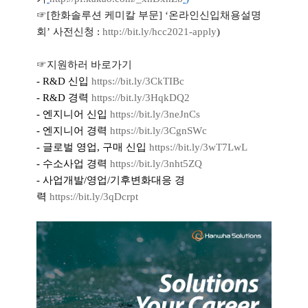
☞
[
한화솔루션 케미칼 부문
]
‘온라인신입채용설명
회’ 사전신청
:
http://bit.ly/hcc2021-apply
)
☞지원하러 바로가기
- R&D
신입
https://bit.ly/3CkTIBc
- R&D
경력
https://bit.ly/3HqkDQ2
-
엔지니어
신입
https://bit.ly/3neJnCs
-
엔지니어
경력
https://bit.ly/3CgnSWc
-
글로벌
영업
,
구매
신입
https://bit.ly/3wT7LwL
-
수소사업
경력
https://bit.ly/3nht5ZQ
-
사업개발
/
영업
/
기후변화대응
경
력
https://bit.ly/3qDcrpt