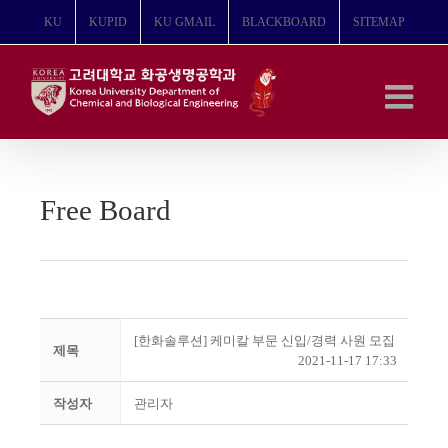
콘
KU
KUPID
KU GMAIL
BLACKBOARD
SITEMAP
텐
츠
로
건
너
뛰
기
Free Board
[한화솔루션] 케미칼 부문 신입/경력 사원 모집
제목
2021-11-17 17:33
작성자
관리자