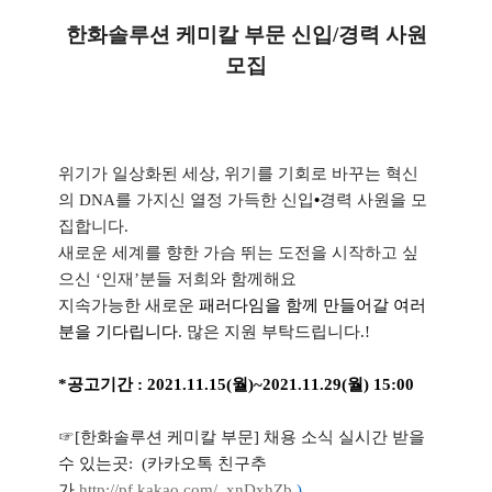
한화솔루션 케미칼 부문 신입
/
경력 사원
모집
위기가 일상화된 세상
,
위기를 기회로 바꾸는 혁신
의
DNA
를 가지신 열정
가득한 신입
•
경력 사원을 모
집합니다
.
새로운 세계를 향한 가슴 뛰는 도전을 시작하고 싶
으신 ‘인재’분들 저희와 함께해요
지속가능한 새로운
패러다임을 함께 만들어갈 여러
분을 기다립니다
.
많은 지원 부탁드립니다
.!
*
공고기간
: 2021.11.15(
월
)~2021.11.29(
월
) 15:00
☞
[
한화솔루션 케미칼 부문
]
채용 소식 실시간 받을
수 있는곳
: (
카카오톡 친구추
가
http://pf.kakao.com/_xnDxhZb
)