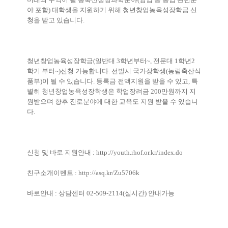
야 포함
)
대학생을 지원하기 위해 청년창업농육성장학금 신
청을 받고 있습니다
.
청년창업농육성장학금
(
일반대
3
학년부터
~,
전문대
1
학년
2
학기 부터
~)
신청 가능합니다
.
선발시 국가장학생
(
농림축산식
품부
)
이 될 수 있습니다
.
등록금 전액지원을 받을 수 있고
,
특
별히 청년창업농육성장학생은 학업장려금
200
만원까지 지
원받으며 향후 진로분야에 대한 교육도 지원 받을 수 있습니
다
.
신청 및 바로 지원안내
:
http://youth.rhof.or.kr/index.do
친구소개이벤트
:
http://asq.kr/Zu5706k
바로안내
:
상담센터
02-509-2114(
실시간
)
안내가능