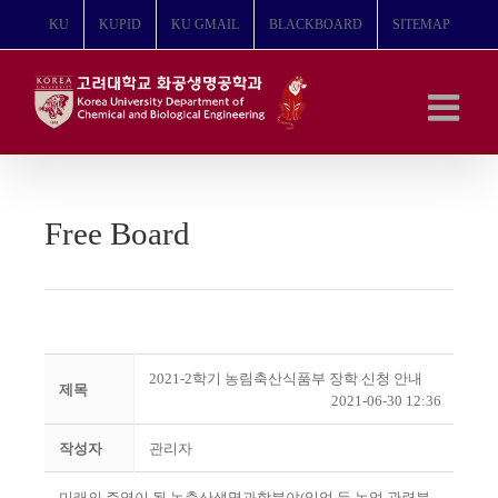
콘
KU
KUPID
KU GMAIL
BLACKBOARD
SITEMAP
텐
츠
로
건
너
뛰
기
Free Board
2021-2학기 농림축산식품부 장학 신청 안내
제목
2021-06-30 12:36
작성자
관리자
미래의 주역이 될 농축산생명과학분야
(
임업 등 농업 관련분