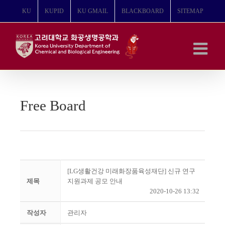
콘
KU
KUPID
KU GMAIL
BLACKBOARD
SITEMAP
텐
츠
로
건
너
뛰
기
Free Board
[LG생활건강 미래화장품육성재단] 신규 연구
제목
지원과제 공모 안내
2020-10-26 13:32
작성자
관리자