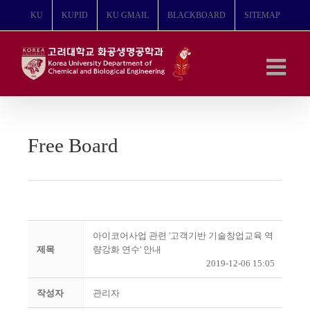
콘
KU
KUPID
KU GMAIL
BLACKBOARD
SITEMAP
텐
츠
로
건
너
뛰
기
Free Board
아이코어사업 관련 '고객기반 기술창업교육 역
제목
량강화 연수' 안내
2019-12-06 15:05
작성자
관리자