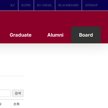
KU
KUPID
KU GMAIL
BLACKBOARD
SITEMAP
Graduate
Alumni
Board
검색
짜
조회