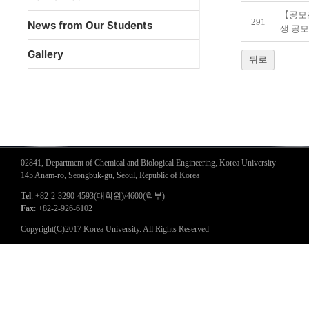
【공모
291
News from Our Students
생 공모
Gallery
뒤로
02841, Department of Chemical and Biological Engineering, Korea University
145 Anam-ro, Seongbuk-gu, Seoul, Republic of Korea
Tel
: +82-2-3290-4593(대학원)/4600(학부)
Fax
: +82-2-926-6102
Copyright(C)2017 Korea University. All Rights Reserved