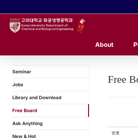
콘
텐
츠
로
건
너
About
P
뛰
기
Seminar
Free B
Jobs
Library and Download
Free Board
Ask Anything
번호
New & Hot