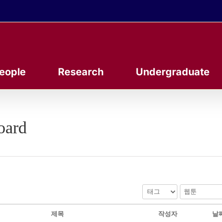
eople
Research
Undergraduate
oard
제목
작성자
날