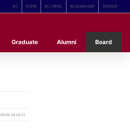
KU
KUPID
KU GMAIL
BLACKBOARD
SITEMAP
Graduate
Alumni
Board
20-05-14 14:15