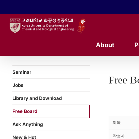
콘
텐
츠
로
건
너
About
P
뛰
기
Seminar
Free B
Jobs
Library and Download
Free Board
제목
Ask Anything
작성자
New & Hot